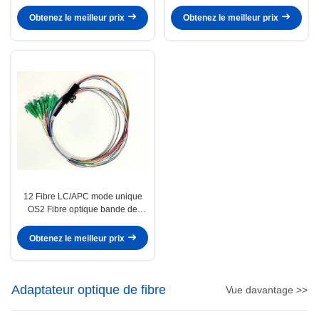
9/125 pour FTTH
Obtenez le meilleur prix
Obtenez le meilleur prix
12 Fibre LC/APC mode unique
OS2 Fibre optique bande de
connexion 3m pour les réseaux
FTTH
Obtenez le meilleur prix
Adaptateur optique de fibre
Vue davantage >>