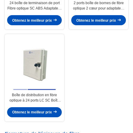
24 boîte de terminaison de port
2 ports boîte de bornes de fibre
Fibre optique SC ABS Adaptateur
optique 2 cœur pour adaptateur
en plastique simplex 24 cœur
LC SC haute précision
Obtenez le meilleur prix
Obtenez le meilleur prix
Boîte de distribution en fibre
optique à 24 ports LC SC Boîte
de fibre optique à 24 cœurs haute
précision
Obtenez le meilleur prix