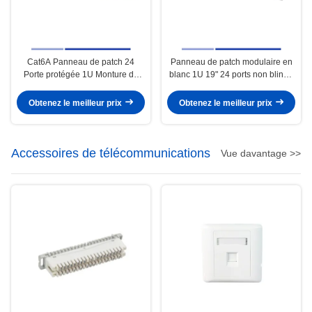
Cat6A Panneau de patch 24
Panneau de patch modulaire en
Porte protégée 1U Monture de
blanc 1U 19" 24 ports non blindé
support pour le système de
pour le système de câblage
câblage
Obtenez le meilleur prix
Obtenez le meilleur prix
Accessoires de télécommunications
Vue davantage >>