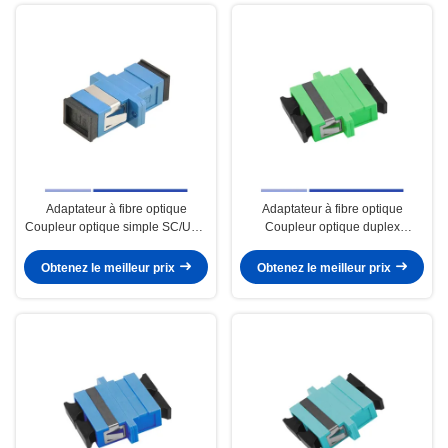
Adaptateur à fibre optique
Adaptateur à fibre optique
Coupleur optique simple SC/UPC
Coupleur optique duplex
monomode avec bride bleu
monomode SC/APC avec bride
Vert
Obtenez le meilleur prix
Obtenez le meilleur prix