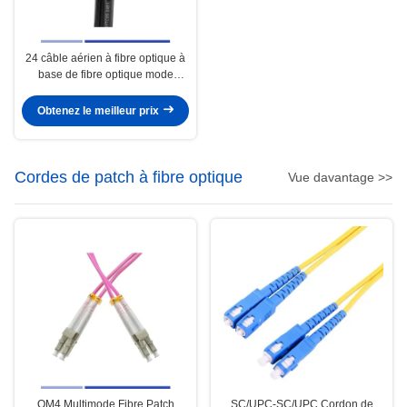
24 câble aérien à fibre optique à
base de fibre optique mode
unique 9/125um avec messager
en fil d'acier PE GYTC8S
Obtenez le meilleur prix
Cordes de patch à fibre optique
Vue davantage >>
OM4 Multimode Fibre Patch
SC/UPC-SC/UPC Cordon de