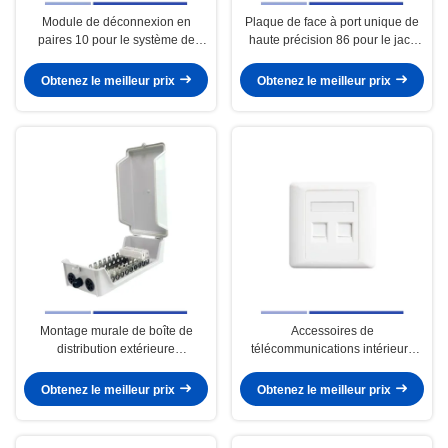
Module de déconnexion en
Plaque de face à port unique de
paires 10 pour le système de
haute précision 86 pour le jack
télécommunications
Keystone Cat3 Cat6
Obtenez le meilleur prix
Obtenez le meilleur prix
Montage murale de boîte de
Accessoires de
distribution extérieure
télécommunications intérieurs
imperméable à l'eau 100 paires
Plaque de face à double port
pour système de
pour Cat3 Cat5E Cat6 Keystone
Obtenez le meilleur prix
Obtenez le meilleur prix
télécommunications
Jack