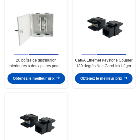
20 boîtes de distribution
Cat6A Ethernet Keystone Coupler
intérieures à deux paires pour la
180 degrés Noir GoreLink Léger
résistance à la corrosion du
système de télécommunications
Obtenez le meilleur prix
Obtenez le meilleur prix