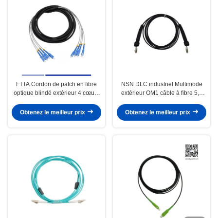
FTTA Cordon de patch en fibre
NSN DLC industriel Multimode
optique blindé extérieur 4 cœurs
extérieur OM1 câble à fibre 5,0
LC LC Cordon de patch LSZH
mm LSZH Jacket 3m
Jacket 5m
Obtenez le meilleur prix
Obtenez le meilleur prix