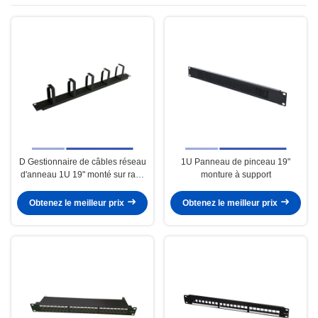
D Gestionnaire de câbles réseau
1U Panneau de pinceau 19"
d'anneau 1U 19" monté sur rack
monture à support
1U gestionnaire de câbles
horizontaux
Obtenez le meilleur prix
Obtenez le meilleur prix