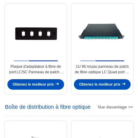
Plaque d'adaptateur à fibre de
1U 96 noyau panneau de patch
port LC/SC Panneau de patch à
de fibre optique LC Quad port 19
fibre optique Déchargé Haute
" rack monté chargé LC OM3
précision
Quad Adapter
Obtenez le meilleur prix
Obtenez le meilleur prix
Boîte de distribution à fibre optique
Vue davantage >>