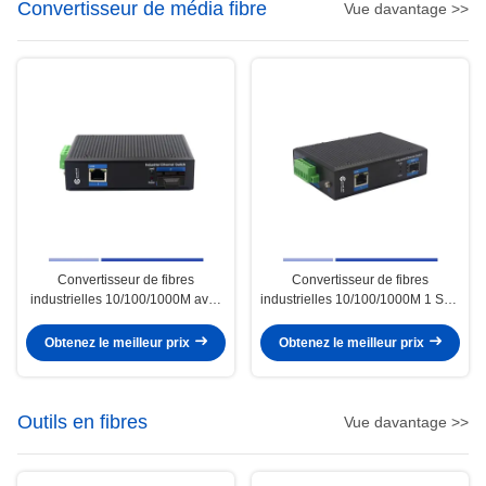
Convertisseur de média fibre
Vue davantage >>
Convertisseur de fibres
Convertisseur de fibres
industrielles 10/100/1000M avec
industrielles 10/100/1000M 1 SFP
2 ports RJ45 Mode unique SMF
avec 1 port RJ45 Single mode
Duplex SC 1310nm 20KM
SMF Duplex 1310nm 20KM
Obtenez le meilleur prix
Obtenez le meilleur prix
Outils en fibres
Vue davantage >>