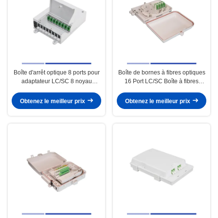
Boîte d'arrêt optique 8 ports pour
Boîte de bornes à fibres optiques
adaptateur LC/SC 8 noyau
16 Port LC/SC Boîte à fibres
déchargé
chargée SC APC Adapteur
Simplex
Obtenez le meilleur prix
Obtenez le meilleur prix