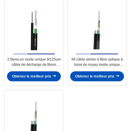
2 fibres en mode unique 9/125um
48 câble aérien à fibre optique à
câble de décharge de fibres
base de noyau mode unique
aériennes en PE GYXTC8S
9/125um avec messager en acier
PE GYTC8S
Obtenez le meilleur prix
Obtenez le meilleur prix