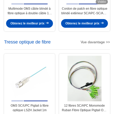
Vidéo
Multimode OM3 câble blindé à
Cordon de patch en fibre optique
fibre optique à double câble 1m
blindé extérieur SC/APC-SC/APC
LSZH
SM G657A2 Simplex 3m OFNR
Veste UV
Obtenez le meilleur prix
Obtenez le meilleur prix
Tresse optique de fibre
Vue davantage >>
OM3 SC/UPC Pigtail à fibre
12 fibres SC/APC Monomode
optique LSZH Jacket 1m
Ruban Fibre Optique Pigtail OS2