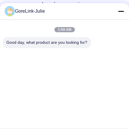
Les réseaux sociaux
GoreLink-Julie
Contactez rapidement
1:59 AM
Téléphone
Good day, what product are you looking for?
86-755-89320995
Email
sales@gorelink.com
Adresse
4F, bâtiment E, centre Shentou, rue Huilong n° 1, district de
Longgang, Shenzhen, Chine
Politique en matière de protection de la vie privée
|
Plan du site
Bonne qualité de la Chine Cable à fibre optique intérieur
Fournisseur. © de Copyright 2025-2026 Gorelink Communication