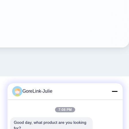
GoreLink-Julie
Contactez rapidement
7:08 PM
Téléphone
86-755-89320995
Good day, what product are you looking 
for?