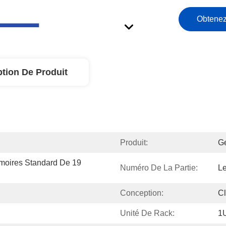
Obtenez
ption De Produit
Produit:
Ge
moires Standard De 19 
Numéro De La Partie:
Le
Conception:
Cl
Unité De Rack:
1