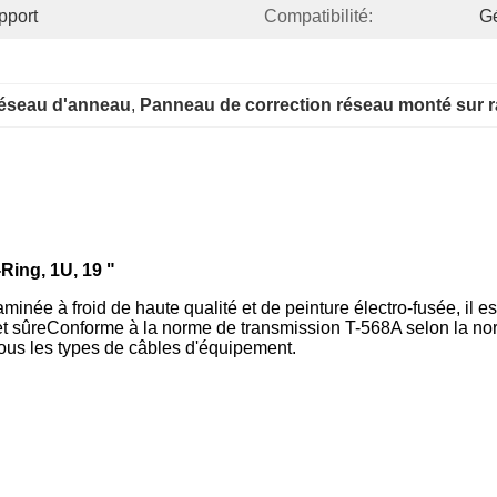
pport
Compatibilité:
G
réseau d'anneau
, 
Panneau de correction réseau monté sur 
Ring, 1U, 19 "
laminée à froid de haute qualité et de peinture électro-fusée, il
e et sûreConforme à la norme de transmission T-568A selon la n
e tous les types de câbles d'équipement.