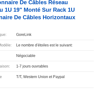
onnaire De Câbles Réseau
u 1U 19" Monté Sur Rack 1U
naire De Câbles Horizontaux
que:
GoreLink
odèle:
Le nombre d'étoiles est le suivant:
Négociable
aison:
1-7 jours ouvrables
e
T/T, Western Union et Paypal