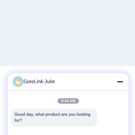
GoreLink-Julie
Contactez rapidement
9:44 AM
Téléphone
86-755-89320995
Good day, what product are you looking 
for?
Email
sales@gorelink.com