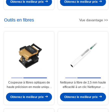
Duplex SC 1310nm 20KM
SMF Duplex 1310nm 20KM
Obtenez le meilleur prix
Obtenez le meilleur prix
Outils en fibres
Vue davantage >>
Coupeuse à fibres optiques de
Nettoyeur à fibre de 2,5 mm haute
haute précision en mode unique,
efficacité à un clic Nettoyeur à
facile à utiliser
fibre SC léger
Obtenez le meilleur prix
Obtenez le meilleur prix