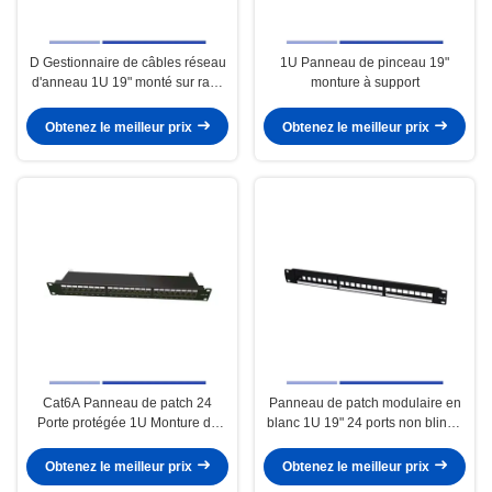
D Gestionnaire de câbles réseau
1U Panneau de pinceau 19"
d'anneau 1U 19" monté sur rack
monture à support
1U gestionnaire de câbles
horizontaux
Obtenez le meilleur prix
Obtenez le meilleur prix
Cat6A Panneau de patch 24
Panneau de patch modulaire en
Porte protégée 1U Monture de
blanc 1U 19" 24 ports non blindé
support pour le système de
pour le système de câblage
câblage
Obtenez le meilleur prix
Obtenez le meilleur prix