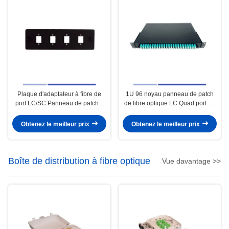
Plaque d'adaptateur à fibre de
1U 96 noyau panneau de patch
port LC/SC Panneau de patch à
de fibre optique LC Quad port 19
fibre optique Déchargé Haute
" rack monté chargé LC OM3
précision
Quad Adapter
Obtenez le meilleur prix
Obtenez le meilleur prix
Boîte de distribution à fibre optique
Vue davantage >>