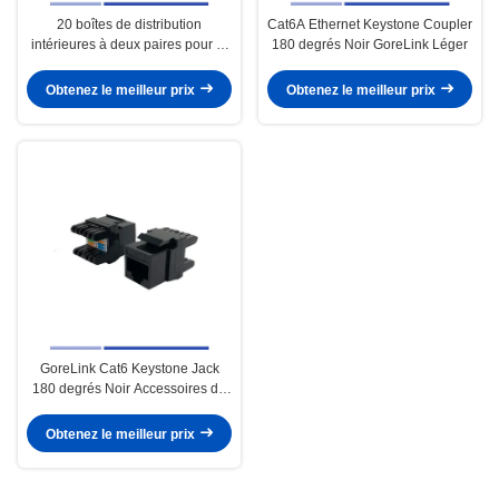
20 boîtes de distribution
Cat6A Ethernet Keystone Coupler
intérieures à deux paires pour la
180 degrés Noir GoreLink Léger
résistance à la corrosion du
système de télécommunications
Obtenez le meilleur prix
Obtenez le meilleur prix
GoreLink Cat6 Keystone Jack
180 degrés Noir Accessoires de
télécommunication de réseau
Obtenez le meilleur prix