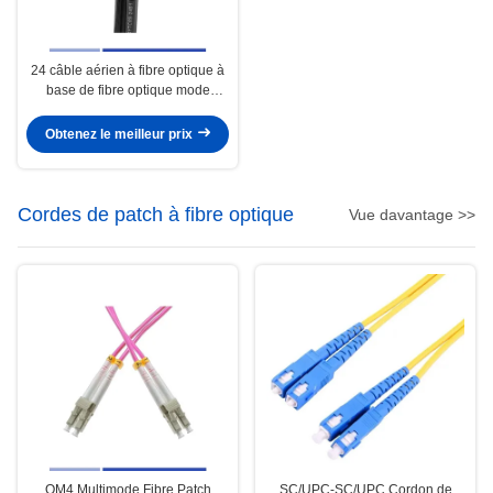
24 câble aérien à fibre optique à
base de fibre optique mode
unique 9/125um avec messager
en fil d'acier PE GYTC8S
Obtenez le meilleur prix
Cordes de patch à fibre optique
Vue davantage >>
OM4 Multimode Fibre Patch
SC/UPC-SC/UPC Cordon de