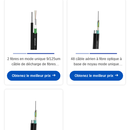
2 fibres en mode unique 9/125um
48 câble aérien à fibre optique à
câble de décharge de fibres
base de noyau mode unique
aériennes en PE GYXTC8S
9/125um avec messager en acier
PE GYTC8S
Obtenez le meilleur prix
Obtenez le meilleur prix