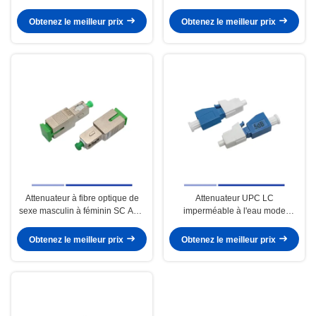
fibres mono-mode Léger
résistant à la corrosion
Obtenez le meilleur prix
Obtenez le meilleur prix
Attenuateur à fibre optique de
Attenuateur UPC LC
sexe masculin à féminin SC APC
imperméable à l'eau mode
Attenuateur en mode unique
unique 5dB Facilité d'installation
10dB
Sécurité de fonctionnement
Obtenez le meilleur prix
Obtenez le meilleur prix