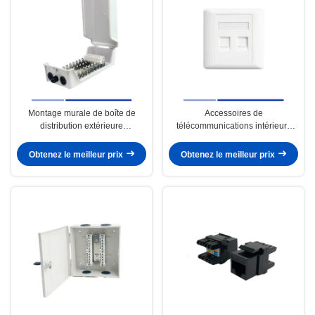
Montage murale de boîte de
Accessoires de
distribution extérieure
télécommunications intérieurs
imperméable à l'eau 100 paires
Plaque de face à double port
pour système de
pour Cat3 Cat5E Cat6 Keystone
Obtenez le meilleur prix
Obtenez le meilleur prix
télécommunications
Jack