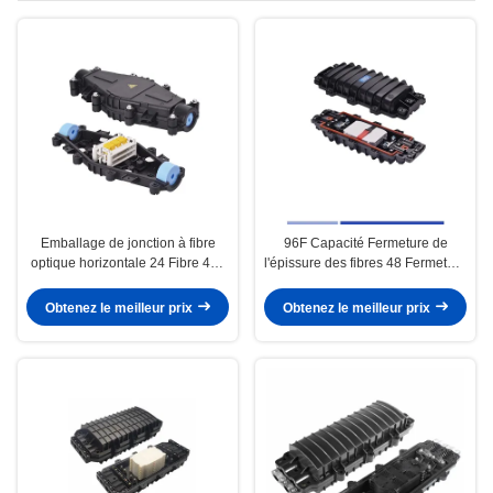
Emballage de jonction à fibre
96F Capacité Fermeture de
optique horizontale 24 Fibre 48F
l'épissure des fibres 48 Fermeture
Capacité haute densité
des joints des fibres résistant aux
intempéries
Obtenez le meilleur prix
Obtenez le meilleur prix