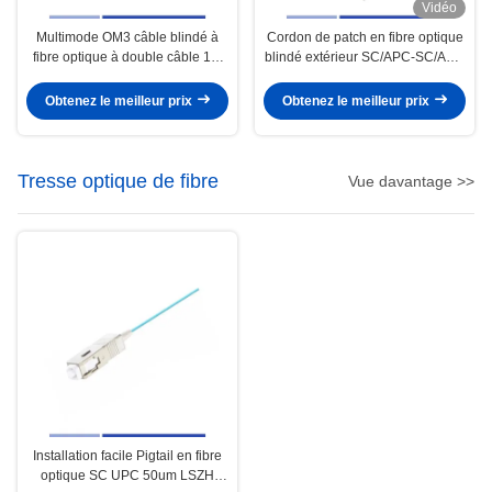
Vidéo
Multimode OM3 câble blindé à
Cordon de patch en fibre optique
fibre optique à double câble 1m
blindé extérieur SC/APC-SC/APC
LSZH
SM G657A2 Simplex 3m OFNR
Veste UV
Obtenez le meilleur prix
Obtenez le meilleur prix
Tresse optique de fibre
Vue davantage >>
Installation facile Pigtail en fibre
optique SC UPC 50um LSZH