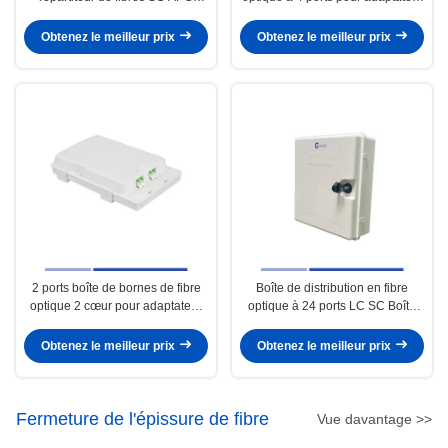
Simplex Adapter
SC/LC de haute précision
Obtenez le meilleur prix
Obtenez le meilleur prix
2 ports boîte de bornes de fibre
Boîte de distribution en fibre
optique 2 cœur pour adaptateur
optique à 24 ports LC SC Boîte
LC SC haute précision
de fibre optique à 24 cœurs haute
précision
Obtenez le meilleur prix
Obtenez le meilleur prix
Fermeture de l'épissure de fibre
Vue davantage >>