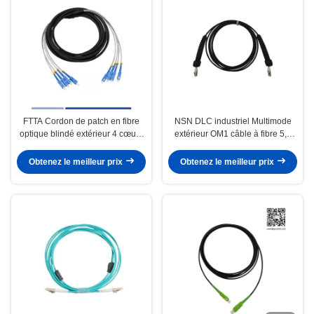
FTTA Cordon de patch en fibre
NSN DLC industriel Multimode
optique blindé extérieur 4 cœurs
extérieur OM1 câble à fibre 5,0
LC LC Cordon de patch LSZH
mm LSZH Jacket 3m
Jacket 5m
Obtenez le meilleur prix
Obtenez le meilleur prix