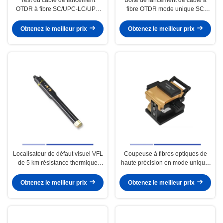
OTDR à fibre SC/UPC-LC/UPC
fibre OTDR mode unique SC
1000M
UPC 1000M Boîte de lancement
à fibre optique
Obtenez le meilleur prix
Obtenez le meilleur prix
Localisateur de défaut visuel VFL
Coupeuse à fibres optiques de
de 5 km résistance thermique
haute précision en mode unique,
portable de 1 MW haute précision
facile à utiliser
Obtenez le meilleur prix
Obtenez le meilleur prix