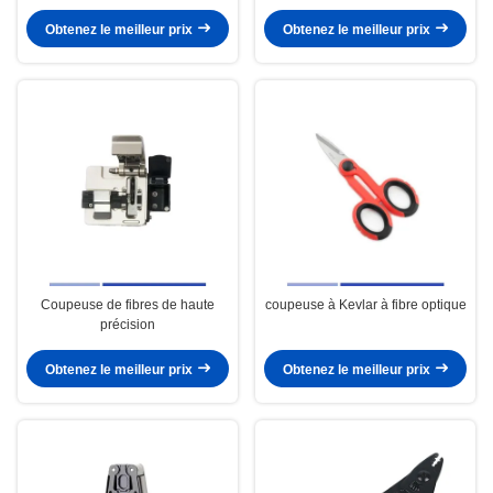
SC/UPC-LC/UPC 150M Boîte de
tests de câbles à fibre optique
lancement à fibre
Obtenez le meilleur prix
Obtenez le meilleur prix
Coupeuse de fibres de haute
coupeuse à Kevlar à fibre optique
précision
Obtenez le meilleur prix
Obtenez le meilleur prix