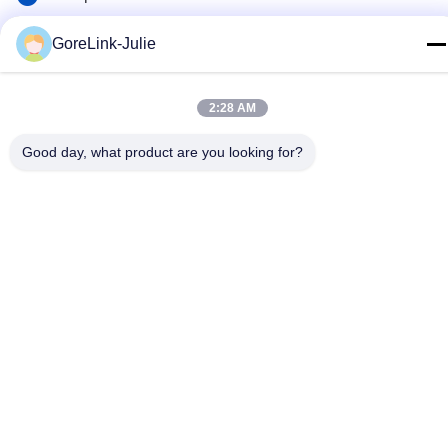
86-755-89320995
GoreLink-Julie
Email
sales@gorelink.com
2:28 AM
Adresse
Good day, what product are you looking for?
4F, bâtiment E, centre Shentou, rue Huilong n° 1, district de
Longgang, Shenzhen, Chine
Politique en matière de protection de la vie privée
|
Plan du site
Bonne qualité de la Chine Cable à fibre optique intérieur
Fournisseur. © de Copyright 2025-2026 Gorelink Communication
(Shenzhen) Co., Ltd. . Tous droits réservés.