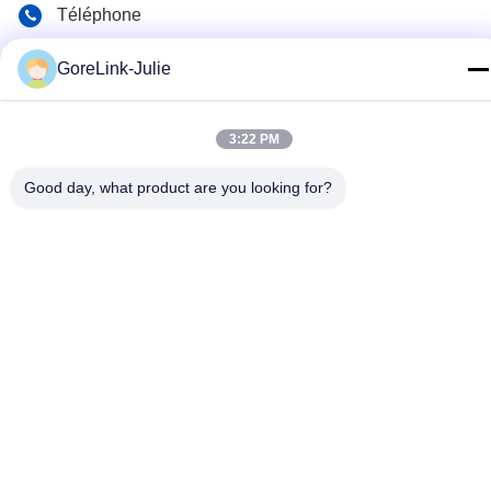
Téléphone
86-755-89320995
GoreLink-Julie
Email
sales@gorelink.com
3:22 PM
Adresse
Good day, what product are you looking for?
4F, bâtiment E, centre Shentou, rue Huilong n° 1, district de
Longgang, Shenzhen, Chine
Politique en matière de protection de la vie privée
|
Plan du site
Bonne qualité de la Chine Cable à fibre optique intérieur
Fournisseur. © de Copyright 2025-2026 Gorelink Communication
(Shenzhen) Co., Ltd. . Tous droits réservés.