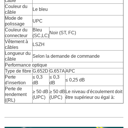
câble
Couleur du
Le bleu
câble
Mode de
UPC
polissage
Couleur du
Bleu
Noir (ST, FC)
connecteur
(SC,LC)
Vêtement à
LSZH
câbles
Longueur du
Selon la demande de commande
câble
Performance optique
Type de fibre
G.652D
G.657A
APC
Perte
≤ 0,3
≤ 0,3
≤ 0,25 dB
d'insertion
dB
dB
Perte de
≥ 50 dB
≥ 50 dB
Le niveau d'écoulement doit
rendement
(UPC)
(UPC)
être supérieur ou égal à:
((RL)