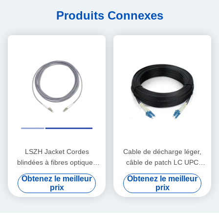
Produits Connexes
LSZH Jacket Cordes
Cable de décharge léger,
blindées à fibres optiques
câble de patch LC UPC
LC-LC Multimode OM1
Duplex, mode unique
Obtenez le meilleur
Obtenez le meilleur
Cordes blindées à fibres
G657A1 LSZH 3m
prix
prix
optiques