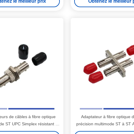
enez le meilleur prix
Obtenez le meilleur 
urs de câbles à fibre optique
Adaptateur à fibre optique 
e ST UPC Simplex résistant à
précision multimode ST à ST 
la corrosion
résistant à l'érosion