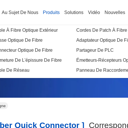
Au Sujet De Nous
Produits
Solutions
Vidéo
Nouvelles
le À Fibre Optique Extérieur
Cordes De Patch À Fibre
sse Optique De Fibre
Adaptateur Optique De F
necteur Optique De Fibre
Partageur De PLC
Résultat De Recherche
meture De L'épissure De Fibre
Émetteurs-Récepteurs Op
ble De Réseau
Panneau De Raccordeme
igne
ber Quick Connector ]
Correspo