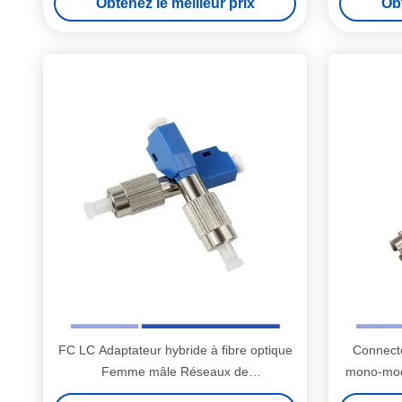
Obtenez le meilleur prix
Obt
FC LC Adaptateur hybride à fibre optique
Connecte
Femme mâle Réseaux de
mono-mod
vidéosurveillance en mode unique