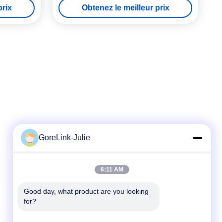
prix
Obtenez le meilleur prix
GoreLink-Julie
Contactez rapidement
6:11 AM
Téléphone
86-755-89320995
Good day, what product are you looking 
for?
Email
sales@gorelink.com